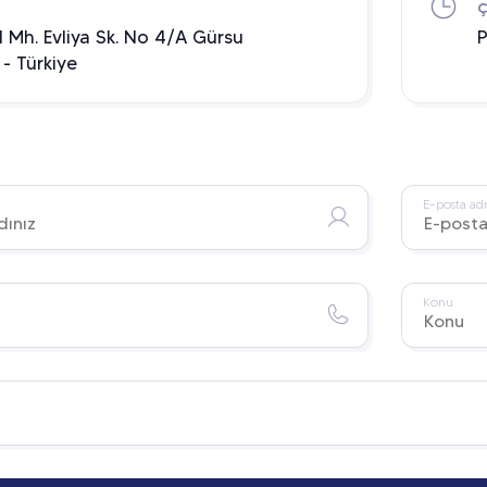
S
Ç
al Mh. Evliya Sk. No 4/A Gürsu
P
 - Türkiye
E-posta adr
Konu