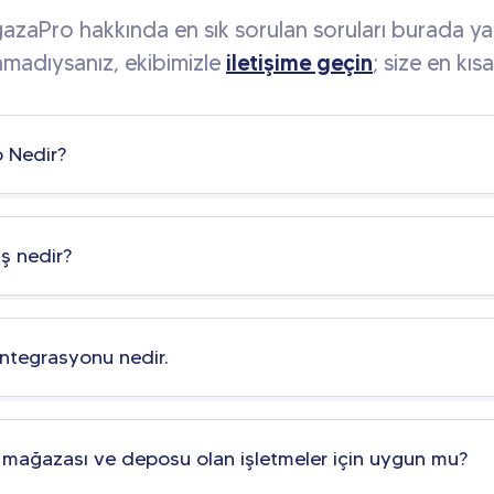
zaPro hakkında en sık sorulan soruları burada yan
amadıysanız, ekibimizle
iletişime geçin
; size en kı
 Nedir?
ış nedir?
entegrasyonu nedir.
 mağazası ve deposu olan işletmeler için uygun mu?