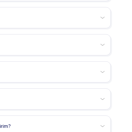
irim?