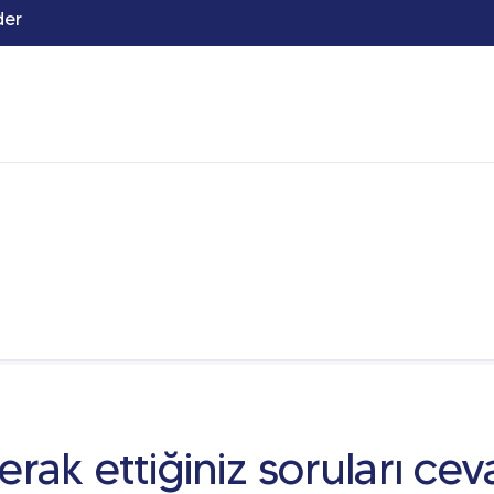
der
rak ettiğiniz soruları cev