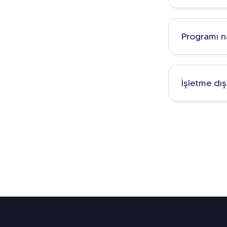
Programı n
İşletme dı