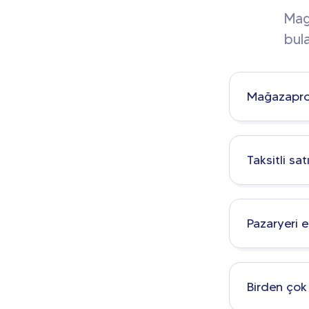
Maga
bul
Mağazapro
Taksitli sat
Pazaryeri 
Birden çok